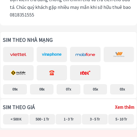
tá. Chúc quý khách gặp nhiều may mắn khi sở hữu thuê bao
0818351555
SIM THEO NHÀ MẠNG
09x
08x
07x
05x
03x
SIM THEO GIÁ
Xem thêm
< 500 K
500 - 1 Tr
1 - 3 Tr
3 - 5 Tr
5 - 10 Tr