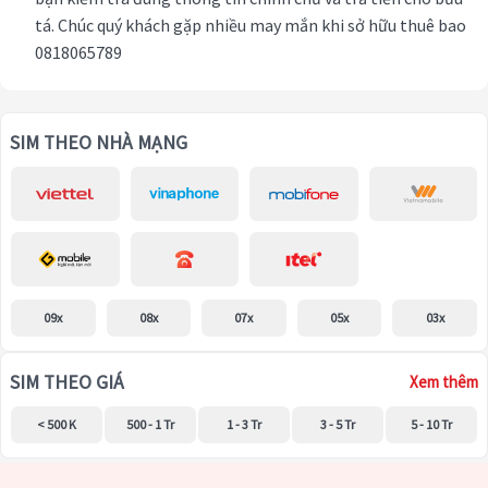
tá. Chúc quý khách gặp nhiều may mắn khi sở hữu thuê bao
0818065789
SIM THEO NHÀ MẠNG
09x
08x
07x
05x
03x
SIM THEO GIÁ
Xem thêm
< 500 K
500 - 1 Tr
1 - 3 Tr
3 - 5 Tr
5 - 10 Tr