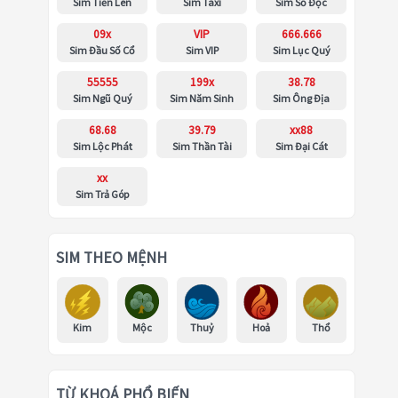
Sim Tiến Lên
Sim Taxi
Sim Số Độc
09x
VIP
666.666
Sim Đầu Số Cổ
Sim VIP
Sim Lục Quý
55555
199x
38.78
Sim Ngũ Quý
Sim Năm Sinh
Sim Ông Địa
68.68
39.79
xx88
Sim Lộc Phát
Sim Thần Tài
Sim Đại Cát
xx
Sim Trả Góp
SIM THEO MỆNH
Kim
Mộc
Thuỷ
Hoả
Thổ
TỪ KHOÁ PHỔ BIẾN