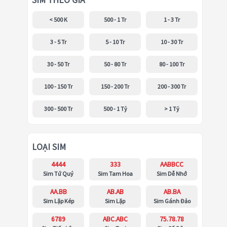
SIM THEO GIÁ
< 500 K
500 - 1 Tr
1 - 3 Tr
3 - 5 Tr
5 - 10 Tr
10 - 30 Tr
30 - 50 Tr
50 - 80 Tr
80 - 100 Tr
100 - 150 Tr
150 - 200 Tr
200 - 300 Tr
300 - 500 Tr
500 - 1 Tỷ
> 1 Tỷ
LOẠI SIM
4444
333
AABBCC
Sim Tứ Quý
Sim Tam Hoa
Sim Dễ Nhớ
AA.BB
AB.AB
AB.BA
Sim Lặp Kép
Sim Lặp
Sim Gánh Đảo
6789
ABC.ABC
75.78.78