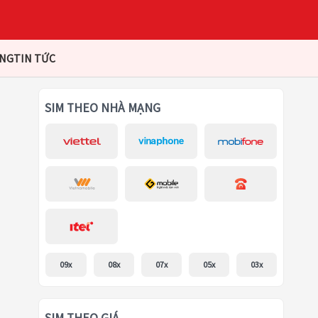
ÀNG
TIN TỨC
SIM THEO NHÀ MẠNG
09x
08x
07x
05x
03x