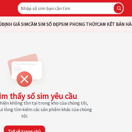
Ủ
ĐỊNH GIÁ SIM
CẦM SIM SỐ ĐẸP
SIM PHONG THỦY
CAM KẾT BÁN H
ìm thấy số sim yêu cầu
hiện không tồn tại trong kho của chúng tôi,
Vui lòng tìm kiếm các sản phẩm khác của chúng
tôi.
Trở về trang chủ