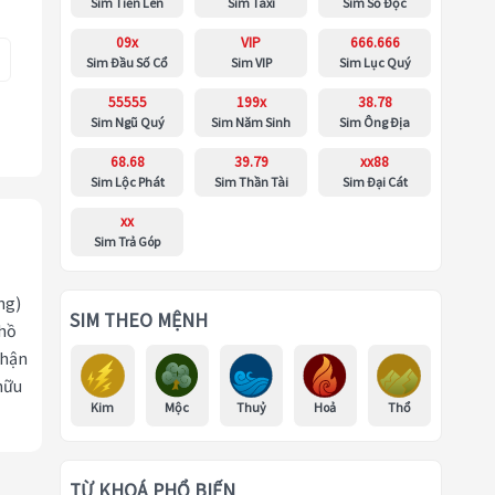
Sim Tiến Lên
Sim Taxi
Sim Số Độc
09x
VIP
666.666
Sim Đầu Số Cổ
Sim VIP
Sim Lục Quý
55555
199x
38.78
Sim Ngũ Quý
Sim Năm Sinh
Sim Ông Địa
68.68
39.79
xx88
Sim Lộc Phát
Sim Thần Tài
Sim Đại Cát
xx
Sim Trả Góp
ng)
SIM THEO MỆNH
 hồ
nhận
hữu
Kim
Mộc
Thuỷ
Hoả
Thổ
TỪ KHOÁ PHỔ BIẾN