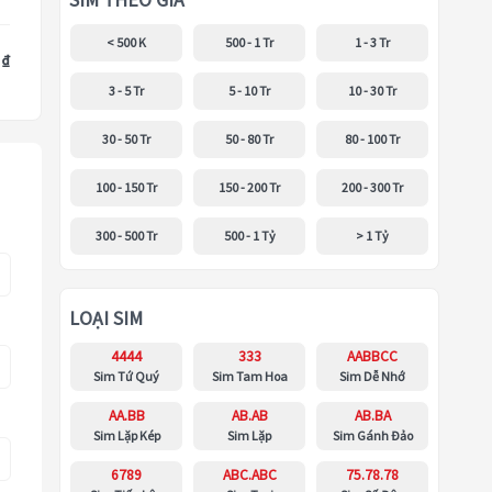
SIM THEO GIÁ
< 500 K
500 - 1 Tr
1 - 3 Tr
 ₫
3 - 5 Tr
5 - 10 Tr
10 - 30 Tr
30 - 50 Tr
50 - 80 Tr
80 - 100 Tr
100 - 150 Tr
150 - 200 Tr
200 - 300 Tr
300 - 500 Tr
500 - 1 Tỷ
> 1 Tỷ
LOẠI SIM
4444
333
AABBCC
Sim Tứ Quý
Sim Tam Hoa
Sim Dễ Nhớ
AA.BB
AB.AB
AB.BA
Sim Lặp Kép
Sim Lặp
Sim Gánh Đảo
6789
ABC.ABC
75.78.78