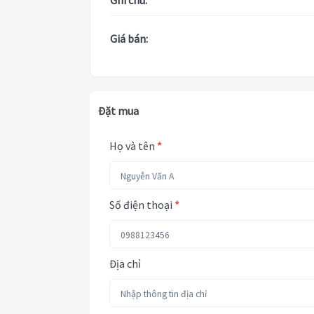
Ghi chú:
Giá bán:
Đặt mua
Họ và tên
*
Số điện thoại
*
Địa chỉ