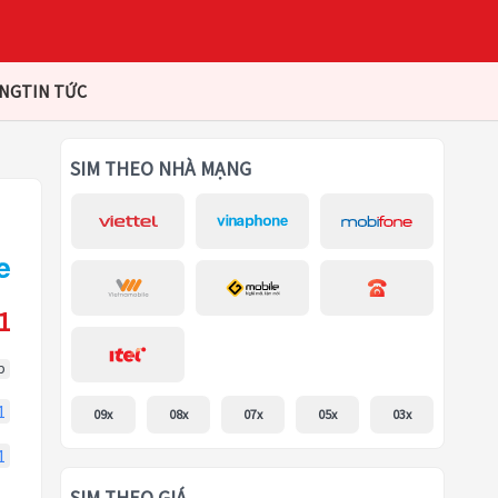
ÀNG
TIN TỨC
SIM THEO NHÀ MẠNG
1
p
1
09x
08x
07x
05x
03x
1