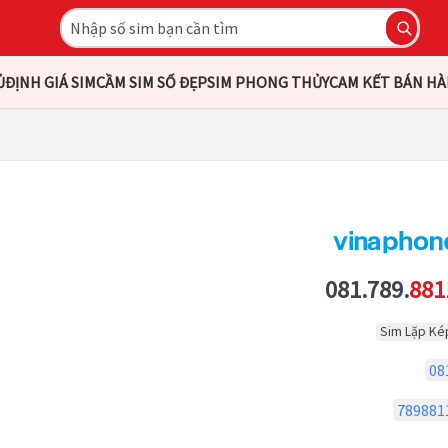
Ủ
ĐỊNH GIÁ SIM
CẦM SIM SỐ ĐẸP
SIM PHONG THỦY
CAM KẾT BÁN H
081.789.
881
Sim Lặp Ké
08
789881