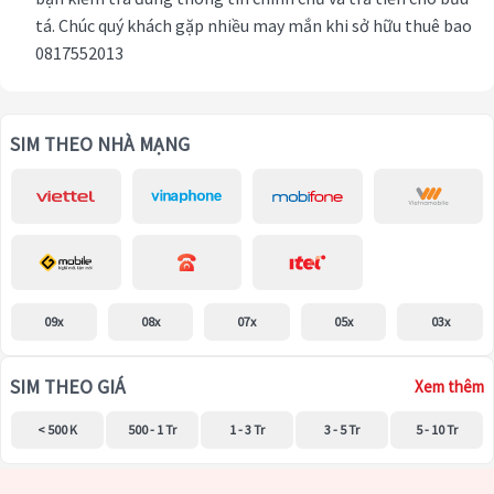
tá. Chúc quý khách gặp nhiều may mắn khi sở hữu thuê bao
0817552013
SIM THEO NHÀ MẠNG
09x
08x
07x
05x
03x
SIM THEO GIÁ
Xem thêm
< 500 K
500 - 1 Tr
1 - 3 Tr
3 - 5 Tr
5 - 10 Tr