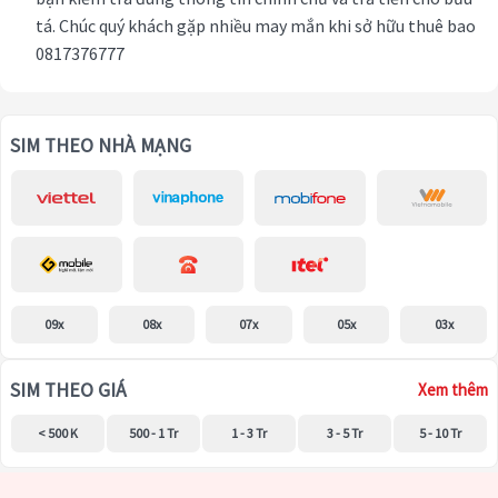
tá. Chúc quý khách gặp nhiều may mắn khi sở hữu thuê bao
0817376777
SIM THEO NHÀ MẠNG
09x
08x
07x
05x
03x
SIM THEO GIÁ
Xem thêm
< 500 K
500 - 1 Tr
1 - 3 Tr
3 - 5 Tr
5 - 10 Tr