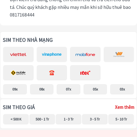
tá. Chúc quý khách gặp nhiều may mắn khi sở hữu thuê bao
0817168444
SIM THEO NHÀ MẠNG
09x
08x
07x
05x
03x
SIM THEO GIÁ
Xem thêm
< 500 K
500 - 1 Tr
1 - 3 Tr
3 - 5 Tr
5 - 10 Tr