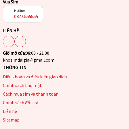
Vua Sim
Hotline
0877.555555
LIÊN HỆ
Giờ mở cửa:
08:00 - 21:00
khosimdaigia@gmail.com
THÔNG TIN
Điều khoản và điều kiện giao dịch
Chính sách bảo mật
Cách mua sim và thanh toán
Chính sách đổi trả
Liên hệ
Sitemap