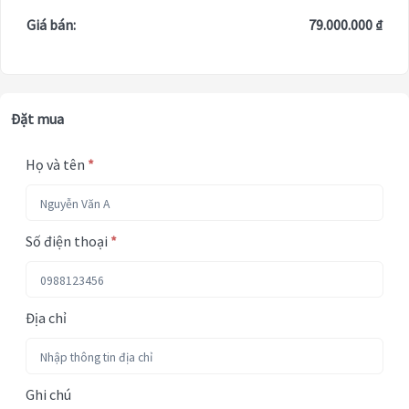
Giá bán:
79.000.000 ₫
Đặt mua
Họ và tên
*
Số điện thoại
*
Địa chỉ
Ghi chú