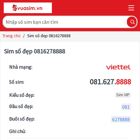
Trang chủ
/
Sim số đẹp 0816278888
Sim số đẹp 0816278888
Nhà mạng:
081.627.
8888
Số sim:
Kiểu số đẹp:
Sim VIP
Đầu số đẹp:
081
Đuôi số đẹp:
6278888
Ghi chú: