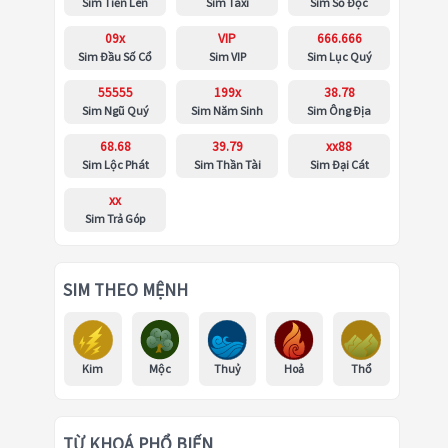
Sim Tiến Lên
Sim Taxi
Sim Số Độc
09x
VIP
666.666
Sim Đầu Số Cổ
Sim VIP
Sim Lục Quý
55555
199x
38.78
Sim Ngũ Quý
Sim Năm Sinh
Sim Ông Địa
68.68
39.79
xx88
Sim Lộc Phát
Sim Thần Tài
Sim Đại Cát
xx
Sim Trả Góp
SIM THEO MỆNH
Kim
Mộc
Thuỷ
Hoả
Thổ
TỪ KHOÁ PHỔ BIẾN