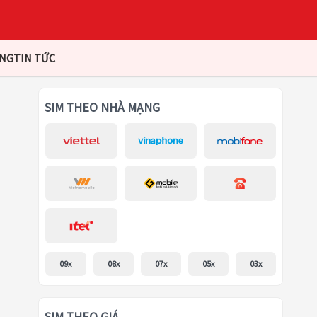
ÀNG
TIN TỨC
SIM THEO NHÀ MẠNG
09x
08x
07x
05x
03x