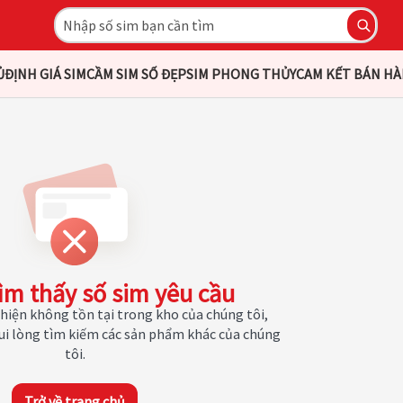
Ủ
ĐỊNH GIÁ SIM
CẦM SIM SỐ ĐẸP
SIM PHONG THỦY
CAM KẾT BÁN H
ìm thấy số sim yêu cầu
hiện không tồn tại trong kho của chúng tôi,
Vui lòng tìm kiếm các sản phẩm khác của chúng
tôi.
Trở về trang chủ