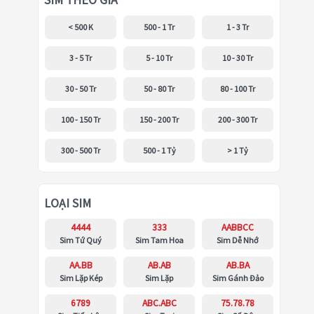
SIM THEO GIÁ
< 500 K
500 - 1 Tr
1 - 3 Tr
3 - 5 Tr
5 - 10 Tr
10 - 30 Tr
30 - 50 Tr
50 - 80 Tr
80 - 100 Tr
100 - 150 Tr
150 - 200 Tr
200 - 300 Tr
300 - 500 Tr
500 - 1 Tỷ
> 1 Tỷ
LOẠI SIM
4444
333
AABBCC
Sim Tứ Quý
Sim Tam Hoa
Sim Dễ Nhớ
AA.BB
AB.AB
AB.BA
Sim Lặp Kép
Sim Lặp
Sim Gánh Đảo
6789
ABC.ABC
75.78.78