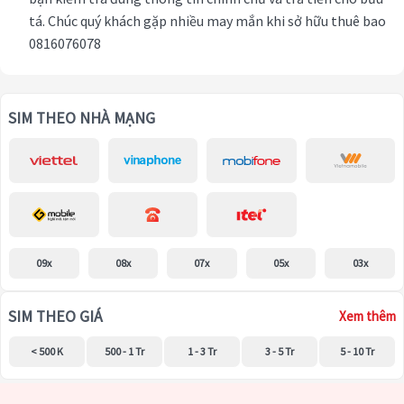
tá. Chúc quý khách gặp nhiều may mắn khi sở hữu thuê bao
0816076078
SIM THEO NHÀ MẠNG
09x
08x
07x
05x
03x
SIM THEO GIÁ
Xem thêm
< 500 K
500 - 1 Tr
1 - 3 Tr
3 - 5 Tr
5 - 10 Tr