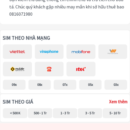
tá. Chúc quý khách gặp nhiều may mắn khi sở hữu thuê bao
0816071980
SIM THEO NHÀ MẠNG
09x
08x
07x
05x
03x
SIM THEO GIÁ
Xem thêm
< 500 K
500 - 1 Tr
1 - 3 Tr
3 - 5 Tr
5 - 10 Tr