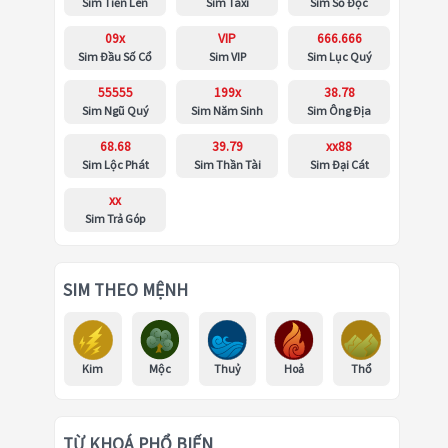
Sim Tiến Lên
Sim Taxi
Sim Số Độc
09x
VIP
666.666
Sim Đầu Số Cổ
Sim VIP
Sim Lục Quý
55555
199x
38.78
Sim Ngũ Quý
Sim Năm Sinh
Sim Ông Địa
68.68
39.79
xx88
Sim Lộc Phát
Sim Thần Tài
Sim Đại Cát
xx
Sim Trả Góp
SIM THEO MỆNH
Kim
Mộc
Thuỷ
Hoả
Thổ
TỪ KHOÁ PHỔ BIẾN