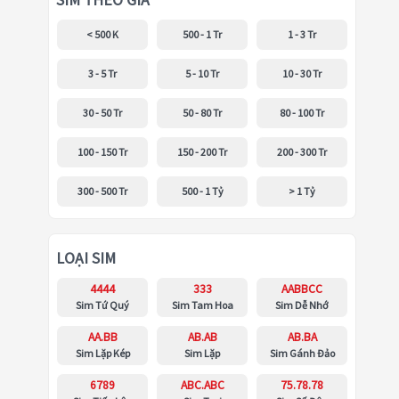
SIM THEO GIÁ
< 500 K
500 - 1 Tr
1 - 3 Tr
3 - 5 Tr
5 - 10 Tr
10 - 30 Tr
30 - 50 Tr
50 - 80 Tr
80 - 100 Tr
100 - 150 Tr
150 - 200 Tr
200 - 300 Tr
300 - 500 Tr
500 - 1 Tỷ
> 1 Tỷ
LOẠI SIM
4444
333
AABBCC
Sim Tứ Quý
Sim Tam Hoa
Sim Dễ Nhớ
AA.BB
AB.AB
AB.BA
Sim Lặp Kép
Sim Lặp
Sim Gánh Đảo
6789
ABC.ABC
75.78.78