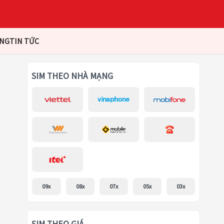
ÀNG
TIN TỨC
SIM THEO NHÀ MẠNG
09x
08x
07x
05x
03x