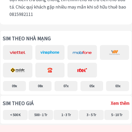
tá. Chúc quý khách gặp nhiều may mắn khi sở hữu thuê bao
0815982111
SIM THEO NHÀ MẠNG
09x
08x
07x
05x
03x
SIM THEO GIÁ
Xem thêm
< 500 K
500 - 1 Tr
1 - 3 Tr
3 - 5 Tr
5 - 10 Tr