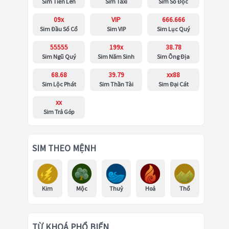
Sim Tiến Lên
Sim Taxi
Sim Số Độc
09x
VIP
666.666
Sim Đầu Số Cổ
Sim VIP
Sim Lục Quý
55555
199x
38.78
Sim Ngũ Quý
Sim Năm Sinh
Sim Ông Địa
68.68
39.79
xx88
Sim Lộc Phát
Sim Thần Tài
Sim Đại Cát
xx
Sim Trả Góp
SIM THEO MỆNH
Kim
Mộc
Thuỷ
Hoả
Thổ
TỪ KHOÁ PHỔ BIẾN