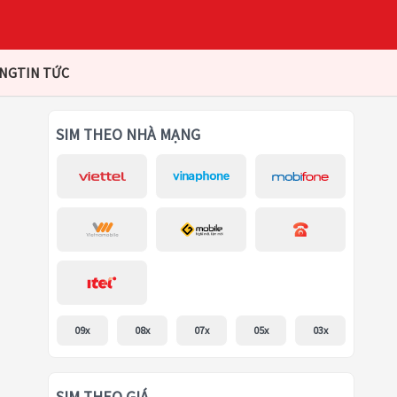
ÀNG
TIN TỨC
SIM THEO NHÀ MẠNG
09x
08x
07x
05x
03x