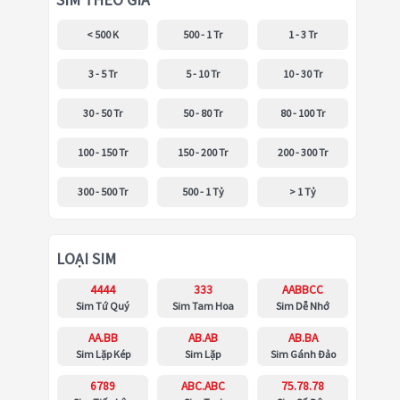
SIM THEO GIÁ
< 500 K
500 - 1 Tr
1 - 3 Tr
3 - 5 Tr
5 - 10 Tr
10 - 30 Tr
30 - 50 Tr
50 - 80 Tr
80 - 100 Tr
100 - 150 Tr
150 - 200 Tr
200 - 300 Tr
300 - 500 Tr
500 - 1 Tỷ
> 1 Tỷ
LOẠI SIM
4444
333
AABBCC
Sim Tứ Quý
Sim Tam Hoa
Sim Dễ Nhớ
AA.BB
AB.AB
AB.BA
Sim Lặp Kép
Sim Lặp
Sim Gánh Đảo
6789
ABC.ABC
75.78.78