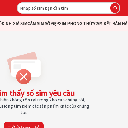
Ủ
ĐỊNH GIÁ SIM
CẦM SIM SỐ ĐẸP
SIM PHONG THỦY
CAM KẾT BÁN H
ìm thấy số sim yêu cầu
hiện không tồn tại trong kho của chúng tôi,
Vui lòng tìm kiếm các sản phẩm khác của chúng
tôi.
Trở về trang chủ