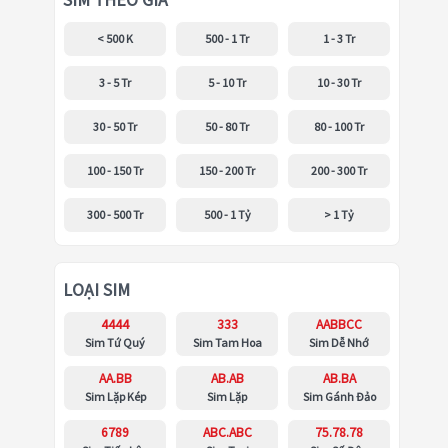
SIM THEO GIÁ
< 500 K
500 - 1 Tr
1 - 3 Tr
3 - 5 Tr
5 - 10 Tr
10 - 30 Tr
30 - 50 Tr
50 - 80 Tr
80 - 100 Tr
100 - 150 Tr
150 - 200 Tr
200 - 300 Tr
300 - 500 Tr
500 - 1 Tỷ
> 1 Tỷ
LOẠI SIM
4444
333
AABBCC
Sim Tứ Quý
Sim Tam Hoa
Sim Dễ Nhớ
AA.BB
AB.AB
AB.BA
Sim Lặp Kép
Sim Lặp
Sim Gánh Đảo
6789
ABC.ABC
75.78.78