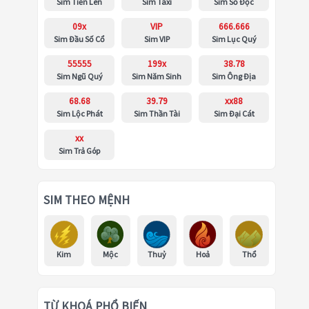
Sim Tiến Lên
Sim Taxi
Sim Số Độc
09x
VIP
666.666
Sim Đầu Số Cổ
Sim VIP
Sim Lục Quý
55555
199x
38.78
Sim Ngũ Quý
Sim Năm Sinh
Sim Ông Địa
68.68
39.79
xx88
Sim Lộc Phát
Sim Thần Tài
Sim Đại Cát
xx
Sim Trả Góp
SIM THEO MỆNH
Kim
Mộc
Thuỷ
Hoả
Thổ
TỪ KHOÁ PHỔ BIẾN