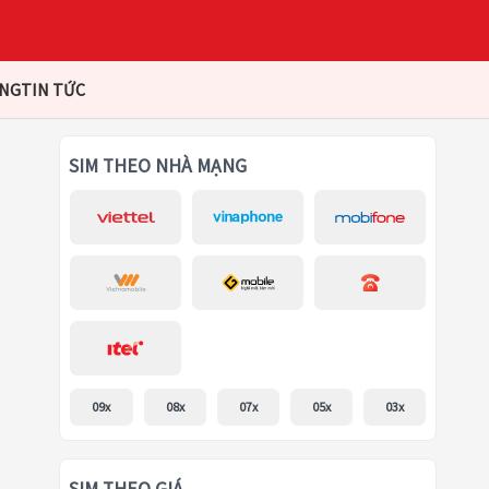
ÀNG
TIN TỨC
SIM THEO NHÀ MẠNG
09x
08x
07x
05x
03x