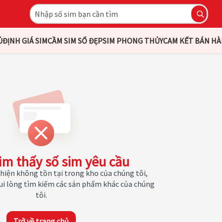
Ủ
ĐỊNH GIÁ SIM
CẦM SIM SỐ ĐẸP
SIM PHONG THỦY
CAM KẾT BÁN H
ìm thấy số sim yêu cầu
hiện không tồn tại trong kho của chúng tôi,
Vui lòng tìm kiếm các sản phẩm khác của chúng
tôi.
Trở về trang chủ