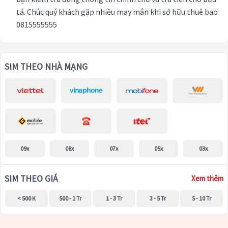
tá. Chúc quý khách gặp nhiều may mắn khi sở hữu thuê bao
0815555555
SIM THEO NHÀ MẠNG
09x
08x
07x
05x
03x
SIM THEO GIÁ
Xem thêm
< 500 K
500 - 1 Tr
1 - 3 Tr
3 - 5 Tr
5 - 10 Tr