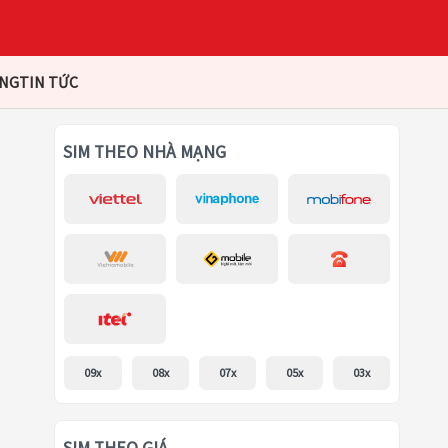
ÀNG
TIN TỨC
SIM THEO NHÀ MẠNG
09x
08x
07x
05x
03x