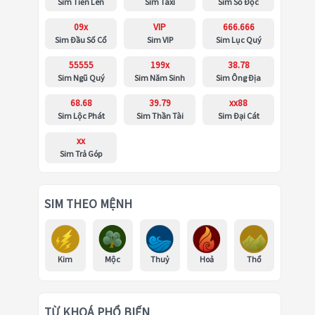
Sim Tiến Lên
Sim Taxi
Sim Số Độc
09x
VIP
666.666
Sim Đầu Số Cổ
Sim VIP
Sim Lục Quý
55555
199x
38.78
Sim Ngũ Quý
Sim Năm Sinh
Sim Ông Địa
68.68
39.79
xx88
Sim Lộc Phát
Sim Thần Tài
Sim Đại Cát
xx
Sim Trả Góp
SIM THEO MỆNH
Kim
Mộc
Thuỷ
Hoả
Thổ
TỪ KHOÁ PHỔ BIẾN