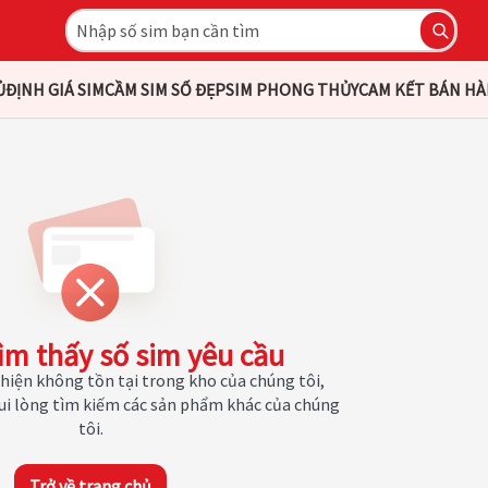
Ủ
ĐỊNH GIÁ SIM
CẦM SIM SỐ ĐẸP
SIM PHONG THỦY
CAM KẾT BÁN H
ìm thấy số sim yêu cầu
hiện không tồn tại trong kho của chúng tôi,
Vui lòng tìm kiếm các sản phẩm khác của chúng
tôi.
Trở về trang chủ