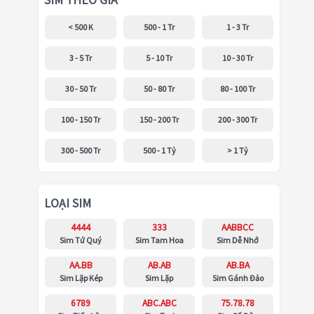
SIM THEO GIÁ
< 500 K
500 - 1 Tr
1 - 3 Tr
3 - 5 Tr
5 - 10 Tr
10 - 30 Tr
30 - 50 Tr
50 - 80 Tr
80 - 100 Tr
100 - 150 Tr
150 - 200 Tr
200 - 300 Tr
300 - 500 Tr
500 - 1 Tỷ
> 1 Tỷ
LOẠI SIM
4444
333
AABBCC
Sim Tứ Quý
Sim Tam Hoa
Sim Dễ Nhớ
AA.BB
AB.AB
AB.BA
Sim Lặp Kép
Sim Lặp
Sim Gánh Đảo
6789
ABC.ABC
75.78.78