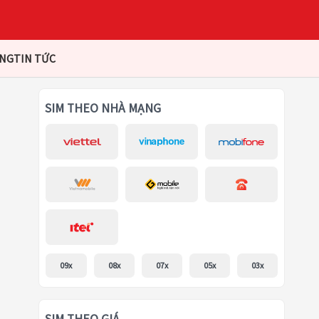
ÀNG
TIN TỨC
SIM THEO NHÀ MẠNG
09x
08x
07x
05x
03x