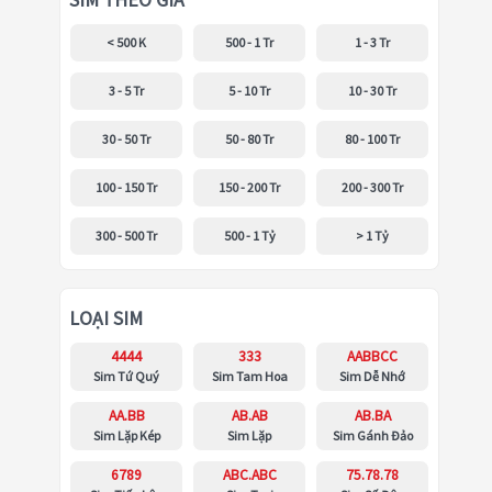
SIM THEO GIÁ
< 500 K
500 - 1 Tr
1 - 3 Tr
3 - 5 Tr
5 - 10 Tr
10 - 30 Tr
30 - 50 Tr
50 - 80 Tr
80 - 100 Tr
100 - 150 Tr
150 - 200 Tr
200 - 300 Tr
300 - 500 Tr
500 - 1 Tỷ
> 1 Tỷ
LOẠI SIM
4444
333
AABBCC
Sim Tứ Quý
Sim Tam Hoa
Sim Dễ Nhớ
AA.BB
AB.AB
AB.BA
Sim Lặp Kép
Sim Lặp
Sim Gánh Đảo
6789
ABC.ABC
75.78.78