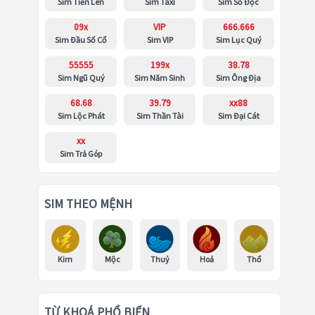
Sim Tiến Lên
Sim Taxi
Sim Số Độc
09x
VIP
666.666
Sim Đầu Số Cổ
Sim VIP
Sim Lục Quý
55555
199x
38.78
Sim Ngũ Quý
Sim Năm Sinh
Sim Ông Địa
68.68
39.79
xx88
Sim Lộc Phát
Sim Thần Tài
Sim Đại Cát
xx
Sim Trả Góp
SIM THEO MỆNH
Kim
Mộc
Thuỷ
Hoả
Thổ
TỪ KHOÁ PHỔ BIẾN