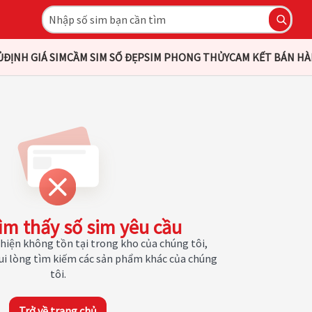
Ủ
ĐỊNH GIÁ SIM
CẦM SIM SỐ ĐẸP
SIM PHONG THỦY
CAM KẾT BÁN H
ìm thấy số sim yêu cầu
hiện không tồn tại trong kho của chúng tôi,
Vui lòng tìm kiếm các sản phẩm khác của chúng
tôi.
Trở về trang chủ