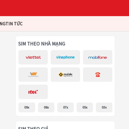
ÀNG
TIN TỨC
SIM THEO NHÀ MẠNG
09x
08x
07x
05x
03x