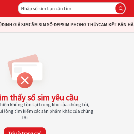
Ủ
ĐỊNH GIÁ SIM
CẦM SIM SỐ ĐẸP
SIM PHONG THỦY
CAM KẾT BÁN H
ìm thấy số sim yêu cầu
hiện không tồn tại trong kho của chúng tôi,
Vui lòng tìm kiếm các sản phẩm khác của chúng
tôi.
Trở về trang chủ