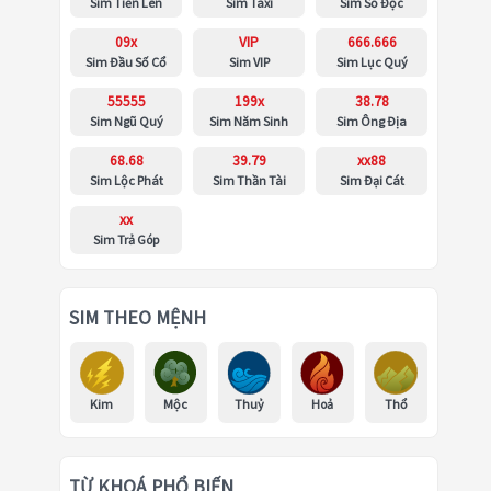
Sim Tiến Lên
Sim Taxi
Sim Số Độc
09x
VIP
666.666
Sim Đầu Số Cổ
Sim VIP
Sim Lục Quý
55555
199x
38.78
Sim Ngũ Quý
Sim Năm Sinh
Sim Ông Địa
68.68
39.79
xx88
Sim Lộc Phát
Sim Thần Tài
Sim Đại Cát
xx
Sim Trả Góp
SIM THEO MỆNH
Kim
Mộc
Thuỷ
Hoả
Thổ
TỪ KHOÁ PHỔ BIẾN