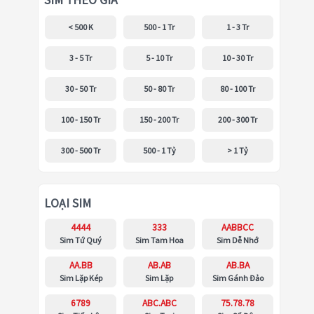
SIM THEO GIÁ
< 500 K
500 - 1 Tr
1 - 3 Tr
3 - 5 Tr
5 - 10 Tr
10 - 30 Tr
30 - 50 Tr
50 - 80 Tr
80 - 100 Tr
100 - 150 Tr
150 - 200 Tr
200 - 300 Tr
300 - 500 Tr
500 - 1 Tỷ
> 1 Tỷ
LOẠI SIM
4444
333
AABBCC
Sim Tứ Quý
Sim Tam Hoa
Sim Dễ Nhớ
AA.BB
AB.AB
AB.BA
Sim Lặp Kép
Sim Lặp
Sim Gánh Đảo
6789
ABC.ABC
75.78.78