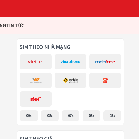
ÀNG
TIN TỨC
SIM THEO NHÀ MẠNG
09x
08x
07x
05x
03x