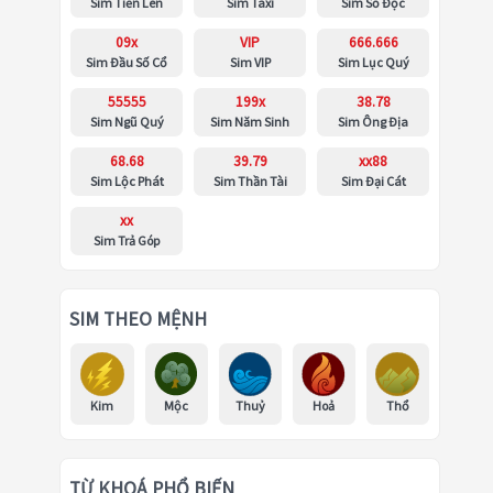
Sim Tiến Lên
Sim Taxi
Sim Số Độc
09x
VIP
666.666
Sim Đầu Số Cổ
Sim VIP
Sim Lục Quý
55555
199x
38.78
Sim Ngũ Quý
Sim Năm Sinh
Sim Ông Địa
68.68
39.79
xx88
Sim Lộc Phát
Sim Thần Tài
Sim Đại Cát
xx
Sim Trả Góp
SIM THEO MỆNH
Kim
Mộc
Thuỷ
Hoả
Thổ
TỪ KHOÁ PHỔ BIẾN