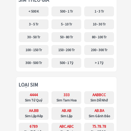
SIM THEO GIÁ
< 500 K
500 - 1 Tr
1 - 3 Tr
3 - 5 Tr
5 - 10 Tr
10 - 30 Tr
30 - 50 Tr
50 - 80 Tr
80 - 100 Tr
100 - 150 Tr
150 - 200 Tr
200 - 300 Tr
300 - 500 Tr
500 - 1 Tỷ
> 1 Tỷ
LOẠI SIM
4444
333
AABBCC
Sim Tứ Quý
Sim Tam Hoa
Sim Dễ Nhớ
AA.BB
AB.AB
AB.BA
Sim Lặp Kép
Sim Lặp
Sim Gánh Đảo
6789
ABC.ABC
75.78.78