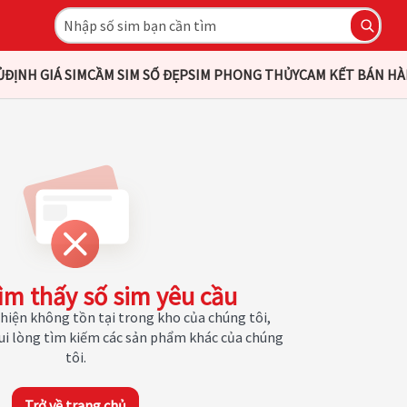
Ủ
ĐỊNH GIÁ SIM
CẦM SIM SỐ ĐẸP
SIM PHONG THỦY
CAM KẾT BÁN H
ìm thấy số sim yêu cầu
hiện không tồn tại trong kho của chúng tôi,
Vui lòng tìm kiếm các sản phẩm khác của chúng
tôi.
Trở về trang chủ