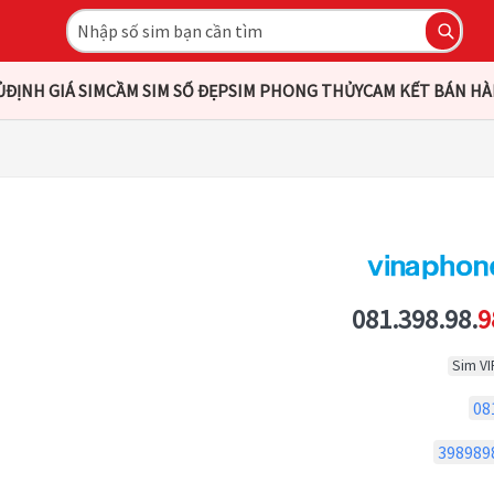
Ủ
ĐỊNH GIÁ SIM
CẦM SIM SỐ ĐẸP
SIM PHONG THỦY
CAM KẾT BÁN H
081.398.98.
9
Sim VI
08
398989