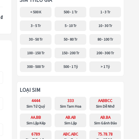
SIM THEO GIÁ
< 500 K
500 - 1 Tr
1 - 3 Tr
 ₫
3 - 5 Tr
5 - 10 Tr
10 - 30 Tr
30 - 50 Tr
50 - 80 Tr
80 - 100 Tr
100 - 150 Tr
150 - 200 Tr
200 - 300 Tr
300 - 500 Tr
500 - 1 Tỷ
> 1 Tỷ
LOẠI SIM
4444
333
AABBCC
Sim Tứ Quý
Sim Tam Hoa
Sim Dễ Nhớ
AA.BB
AB.AB
AB.BA
Sim Lặp Kép
Sim Lặp
Sim Gánh Đảo
6789
ABC.ABC
75.78.78