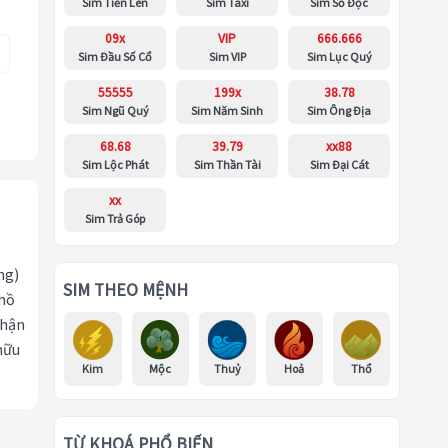
Sim Tiến Lên
Sim Taxi
Sim Số Độc
09x
VIP
666.666
Sim Đầu Số Cổ
Sim VIP
Sim Lục Quý
55555
199x
38.78
Sim Ngũ Quý
Sim Năm Sinh
Sim Ông Địa
68.68
39.79
xx88
Sim Lộc Phát
Sim Thần Tài
Sim Đại Cát
xx
Sim Trả Góp
ng)
SIM THEO MỆNH
 hồ
nhận
hữu
Kim
Mộc
Thuỷ
Hoả
Thổ
TỪ KHOÁ PHỔ BIẾN