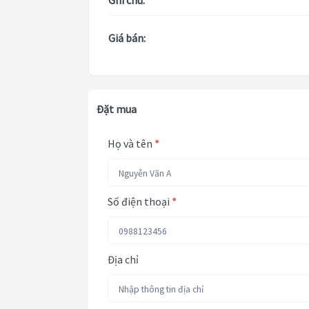
Ghi chú:
Giá bán:
Đặt mua
Họ và tên
*
Số điện thoại
*
Địa chỉ