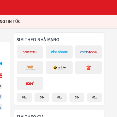
ÀNG
TIN TỨC
SIM THEO NHÀ MẠNG
8
P
1
09x
08x
07x
05x
03x
8