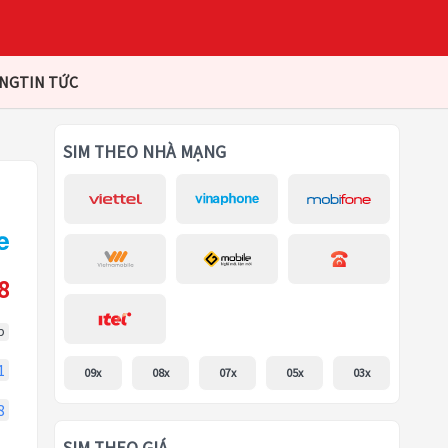
ÀNG
TIN TỨC
SIM THEO NHÀ MẠNG
8
p
1
09x
08x
07x
05x
03x
8