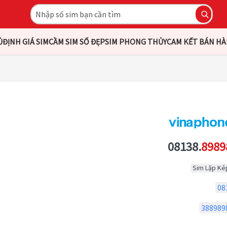
Ủ
ĐỊNH GIÁ SIM
CẦM SIM SỐ ĐẸP
SIM PHONG THỦY
CAM KẾT BÁN H
08138.
8989
Sim Lặp Ké
08
388989