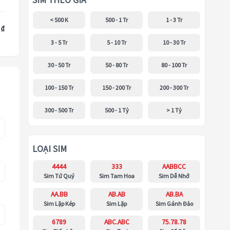
SIM THEO GIÁ
< 500 K
500 - 1 Tr
1 - 3 Tr
 ₫
3 - 5 Tr
5 - 10 Tr
10 - 30 Tr
30 - 50 Tr
50 - 80 Tr
80 - 100 Tr
100 - 150 Tr
150 - 200 Tr
200 - 300 Tr
300 - 500 Tr
500 - 1 Tỷ
> 1 Tỷ
LOẠI SIM
4444
333
AABBCC
Sim Tứ Quý
Sim Tam Hoa
Sim Dễ Nhớ
AA.BB
AB.AB
AB.BA
Sim Lặp Kép
Sim Lặp
Sim Gánh Đảo
6789
ABC.ABC
75.78.78