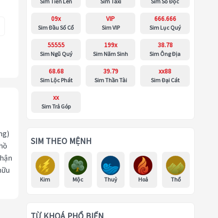
Sim Tiến Lên
Sim Taxi
Sim Số Độc
09x
VIP
666.666
Sim Đầu Số Cổ
Sim VIP
Sim Lục Quý
55555
199x
38.78
Sim Ngũ Quý
Sim Năm Sinh
Sim Ông Địa
68.68
39.79
xx88
Sim Lộc Phát
Sim Thần Tài
Sim Đại Cát
xx
Sim Trả Góp
ng)
SIM THEO MỆNH
 hồ
nhận
hữu
Kim
Mộc
Thuỷ
Hoả
Thổ
TỪ KHOÁ PHỔ BIẾN