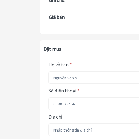
Ghi chú:
Giá bán:
Đặt mua
Họ và tên
*
Số điện thoại
*
Địa chỉ