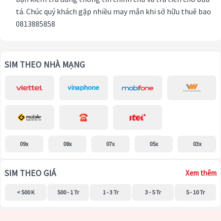
tá. Chúc quý khách gặp nhiều may mắn khi sở hữu thuê bao
0813885858
SIM THEO NHÀ MẠNG
09x
08x
07x
05x
03x
SIM THEO GIÁ
Xem thêm
< 500 K
500 - 1 Tr
1 - 3 Tr
3 - 5 Tr
5 - 10 Tr