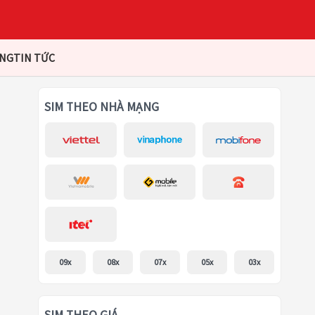
ÀNG
TIN TỨC
SIM THEO NHÀ MẠNG
09x
08x
07x
05x
03x