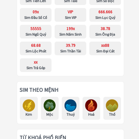
Sim Tiến Lên
Sim Taxi
Sim Số Độc
09x
VIP
666.666
Sim Đầu Số Cổ
Sim VIP
Sim Lục Quý
55555
199x
38.78
Sim Ngũ Quý
Sim Năm Sinh
Sim Ông Địa
68.68
39.79
xx88
Sim Lộc Phát
Sim Thần Tài
Sim Đại Cát
xx
Sim Trả Góp
SIM THEO MỆNH
Kim
Mộc
Thuỷ
Hoả
Thổ
TỪ KHOÁ PHỔ BIẾN