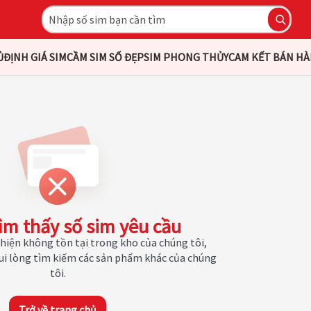
Ủ
ĐỊNH GIÁ SIM
CẦM SIM SỐ ĐẸP
SIM PHONG THỦY
CAM KẾT BÁN H
ìm thấy số sim yêu cầu
hiện không tồn tại trong kho của chúng tôi,
Vui lòng tìm kiếm các sản phẩm khác của chúng
tôi.
Trở về trang chủ