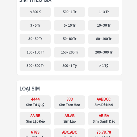
SIM THEO GIÁ
< 500 K
500 - 1 Tr
1 - 3 Tr
3 - 5 Tr
5 - 10 Tr
10 - 30 Tr
30 - 50 Tr
50 - 80 Tr
80 - 100 Tr
100 - 150 Tr
150 - 200 Tr
200 - 300 Tr
300 - 500 Tr
500 - 1 Tỷ
> 1 Tỷ
LOẠI SIM
4444
333
AABBCC
Sim Tứ Quý
Sim Tam Hoa
Sim Dễ Nhớ
AA.BB
AB.AB
AB.BA
Sim Lặp Kép
Sim Lặp
Sim Gánh Đảo
6789
ABC.ABC
75.78.78