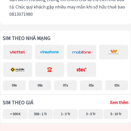
tá. Chúc quý khách gặp nhiều may mắn khi sở hữu thuê bao
0813071980
SIM THEO NHÀ MẠNG
09x
08x
07x
05x
03x
SIM THEO GIÁ
Xem thêm
< 500 K
500 - 1 Tr
1 - 3 Tr
3 - 5 Tr
5 - 10 Tr