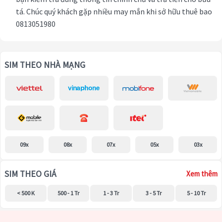
tá. Chúc quý khách gặp nhiều may mắn khi sở hữu thuê bao
0813051980
SIM THEO NHÀ MẠNG
09x
08x
07x
05x
03x
SIM THEO GIÁ
Xem thêm
< 500 K
500 - 1 Tr
1 - 3 Tr
3 - 5 Tr
5 - 10 Tr