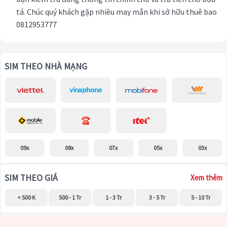
tá. Chúc quý khách gặp nhiều may mắn khi sở hữu thuê bao
0812953777
SIM THEO NHÀ MẠNG
09x
08x
07x
05x
03x
SIM THEO GIÁ
Xem thêm
< 500 K
500 - 1 Tr
1 - 3 Tr
3 - 5 Tr
5 - 10 Tr