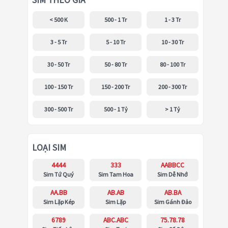
SIM THEO GIÁ
< 500 K
500 - 1 Tr
1 - 3 Tr
3 - 5 Tr
5 - 10 Tr
10 - 30 Tr
30 - 50 Tr
50 - 80 Tr
80 - 100 Tr
100 - 150 Tr
150 - 200 Tr
200 - 300 Tr
300 - 500 Tr
500 - 1 Tỷ
> 1 Tỷ
LOẠI SIM
4444
333
AABBCC
Sim Tứ Quý
Sim Tam Hoa
Sim Dễ Nhớ
AA.BB
AB.AB
AB.BA
Sim Lặp Kép
Sim Lặp
Sim Gánh Đảo
6789
ABC.ABC
75.78.78