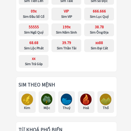
Sim Tiến Lên
Sim Taxi
Sim Số Độc
09x
VIP
666.666
Sim Đầu Số Cổ
Sim VIP
Sim Lục Quý
55555
199x
38.78
Sim Ngũ Quý
Sim Năm Sinh
Sim Ông Địa
68.68
39.79
xx88
Sim Lộc Phát
Sim Thần Tài
Sim Đại Cát
xx
Sim Trả Góp
SIM THEO MỆNH
Kim
Mộc
Thuỷ
Hoả
Thổ
TỪ KHOÁ PHỔ BIẾN