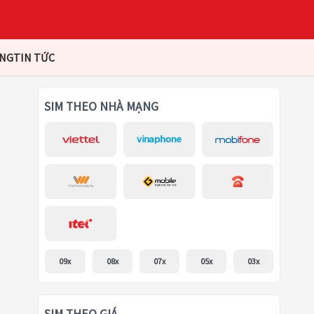
ÀNG
TIN TỨC
SIM THEO NHÀ MẠNG
09x
08x
07x
05x
03x