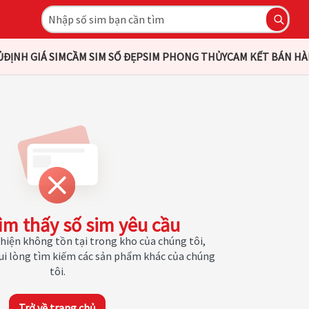
Ủ
ĐỊNH GIÁ SIM
CẦM SIM SỐ ĐẸP
SIM PHONG THỦY
CAM KẾT BÁN H
ìm thấy số sim yêu cầu
hiện không tồn tại trong kho của chúng tôi,
Vui lòng tìm kiếm các sản phẩm khác của chúng
tôi.
Trở về trang chủ