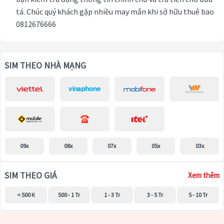
tá. Chúc quý khách gặp nhiều may mắn khi sở hữu thuê bao
0812676666
SIM THEO NHÀ MẠNG
09x
08x
07x
05x
03x
SIM THEO GIÁ
Xem thêm
< 500 K
500 - 1 Tr
1 - 3 Tr
3 - 5 Tr
5 - 10 Tr