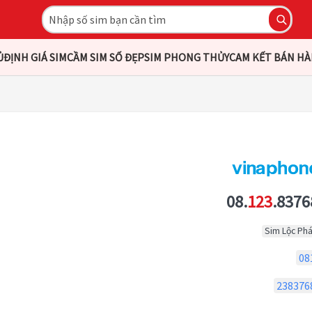
Ủ
ĐỊNH GIÁ SIM
CẦM SIM SỐ ĐẸP
SIM PHONG THỦY
CAM KẾT BÁN H
08.
123
.8376
Sim Lộc Phá
08
238376