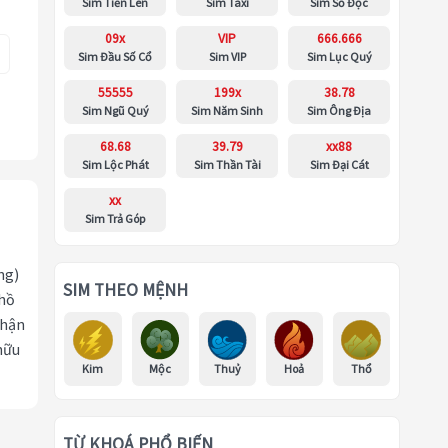
Sim Tiến Lên
Sim Taxi
Sim Số Độc
09x
VIP
666.666
Sim Đầu Số Cổ
Sim VIP
Sim Lục Quý
55555
199x
38.78
Sim Ngũ Quý
Sim Năm Sinh
Sim Ông Địa
68.68
39.79
xx88
Sim Lộc Phát
Sim Thần Tài
Sim Đại Cát
xx
Sim Trả Góp
ng)
SIM THEO MỆNH
 hồ
nhận
hữu
Kim
Mộc
Thuỷ
Hoả
Thổ
TỪ KHOÁ PHỔ BIẾN