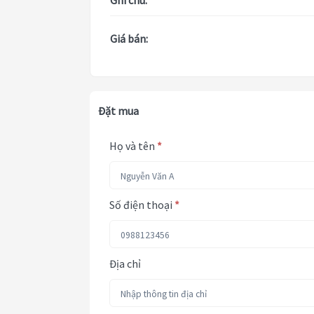
Ghi chú:
Giá bán:
Đặt mua
Họ và tên
*
Số điện thoại
*
Địa chỉ