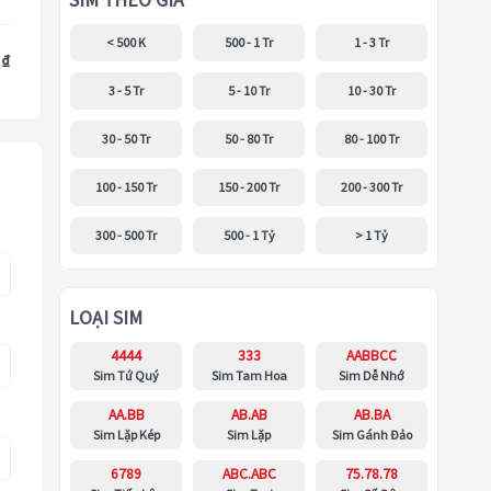
SIM THEO GIÁ
< 500 K
500 - 1 Tr
1 - 3 Tr
 ₫
3 - 5 Tr
5 - 10 Tr
10 - 30 Tr
30 - 50 Tr
50 - 80 Tr
80 - 100 Tr
100 - 150 Tr
150 - 200 Tr
200 - 300 Tr
300 - 500 Tr
500 - 1 Tỷ
> 1 Tỷ
LOẠI SIM
4444
333
AABBCC
Sim Tứ Quý
Sim Tam Hoa
Sim Dễ Nhớ
AA.BB
AB.AB
AB.BA
Sim Lặp Kép
Sim Lặp
Sim Gánh Đảo
6789
ABC.ABC
75.78.78