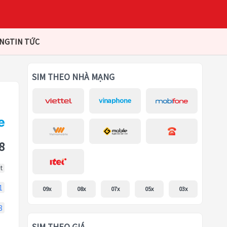
ÀNG
TIN TỨC
SIM THEO NHÀ MẠNG
8
t
1
09x
08x
07x
05x
03x
8