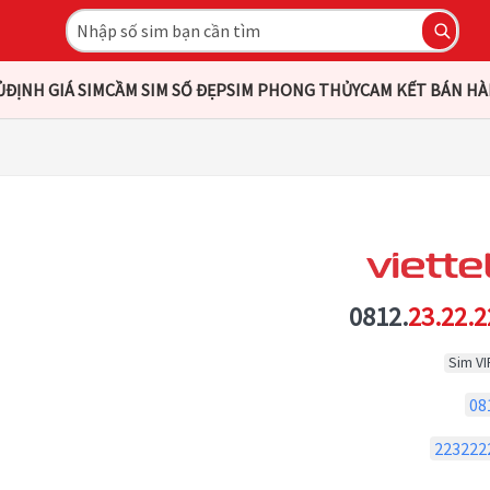
Ủ
ĐỊNH GIÁ SIM
CẦM SIM SỐ ĐẸP
SIM PHONG THỦY
CAM KẾT BÁN H
0812.
23.22.2
Sim VI
08
223222