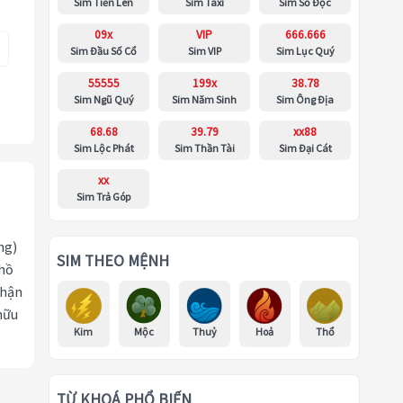
Sim Tiến Lên
Sim Taxi
Sim Số Độc
09x
VIP
666.666
Sim Đầu Số Cổ
Sim VIP
Sim Lục Quý
55555
199x
38.78
Sim Ngũ Quý
Sim Năm Sinh
Sim Ông Địa
68.68
39.79
xx88
Sim Lộc Phát
Sim Thần Tài
Sim Đại Cát
xx
Sim Trả Góp
ng)
SIM THEO MỆNH
 hồ
nhận
hữu
Kim
Mộc
Thuỷ
Hoả
Thổ
TỪ KHOÁ PHỔ BIẾN