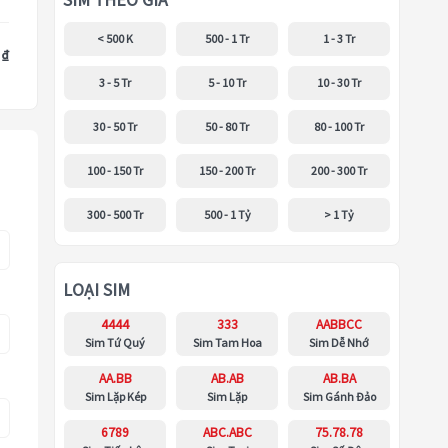
SIM THEO GIÁ
< 500 K
500 - 1 Tr
1 - 3 Tr
 ₫
3 - 5 Tr
5 - 10 Tr
10 - 30 Tr
30 - 50 Tr
50 - 80 Tr
80 - 100 Tr
100 - 150 Tr
150 - 200 Tr
200 - 300 Tr
300 - 500 Tr
500 - 1 Tỷ
> 1 Tỷ
LOẠI SIM
4444
333
AABBCC
Sim Tứ Quý
Sim Tam Hoa
Sim Dễ Nhớ
AA.BB
AB.AB
AB.BA
Sim Lặp Kép
Sim Lặp
Sim Gánh Đảo
6789
ABC.ABC
75.78.78