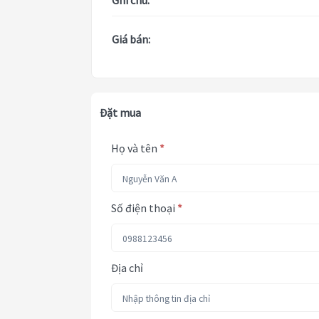
Ghi chú:
Giá bán:
Đặt mua
Họ và tên
*
Số điện thoại
*
Địa chỉ