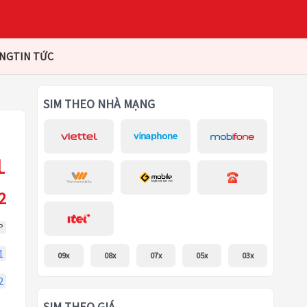
ÀNG
TIN TỨC
SIM THEO NHÀ MẠNG
2
P
1
09x
08x
07x
05x
03x
2