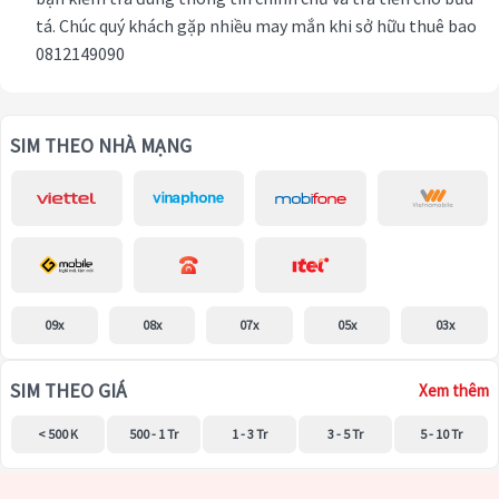
tá. Chúc quý khách gặp nhiều may mắn khi sở hữu thuê bao
0812149090
SIM THEO NHÀ MẠNG
09x
08x
07x
05x
03x
SIM THEO GIÁ
Xem thêm
< 500 K
500 - 1 Tr
1 - 3 Tr
3 - 5 Tr
5 - 10 Tr