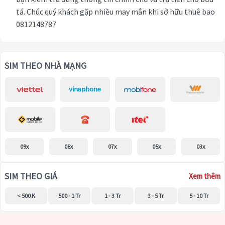
tá. Chúc quý khách gặp nhiều may mắn khi sở hữu thuê bao
0812148787
SIM THEO NHÀ MẠNG
09x
08x
07x
05x
03x
SIM THEO GIÁ
Xem thêm
< 500 K
500 - 1 Tr
1 - 3 Tr
3 - 5 Tr
5 - 10 Tr