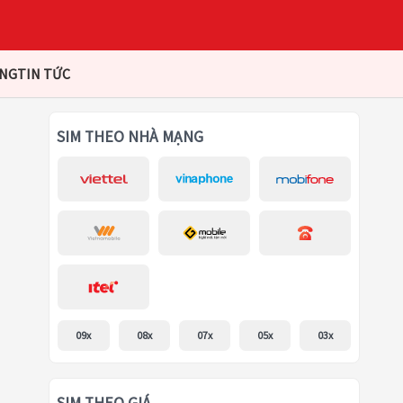
ÀNG
TIN TỨC
SIM THEO NHÀ MẠNG
09x
08x
07x
05x
03x