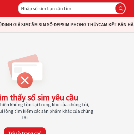
Ủ
ĐỊNH GIÁ SIM
CẦM SIM SỐ ĐẸP
SIM PHONG THỦY
CAM KẾT BÁN H
ìm thấy số sim yêu cầu
hiện không tồn tại trong kho của chúng tôi,
Vui lòng tìm kiếm các sản phẩm khác của chúng
tôi.
Trở về trang chủ