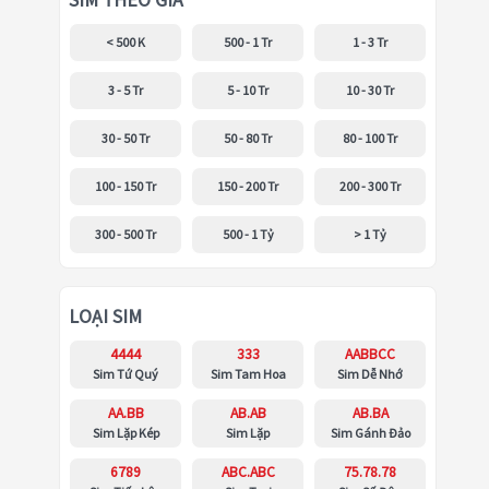
SIM THEO GIÁ
< 500 K
500 - 1 Tr
1 - 3 Tr
3 - 5 Tr
5 - 10 Tr
10 - 30 Tr
30 - 50 Tr
50 - 80 Tr
80 - 100 Tr
100 - 150 Tr
150 - 200 Tr
200 - 300 Tr
300 - 500 Tr
500 - 1 Tỷ
> 1 Tỷ
LOẠI SIM
4444
333
AABBCC
Sim Tứ Quý
Sim Tam Hoa
Sim Dễ Nhớ
AA.BB
AB.AB
AB.BA
Sim Lặp Kép
Sim Lặp
Sim Gánh Đảo
6789
ABC.ABC
75.78.78