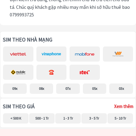
tá. Chúc quý khách gặp nhiều may mắn khi sở hữu thuê bao
0799993725
SIM THEO NHÀ MẠNG
09x
08x
07x
05x
03x
SIM THEO GIÁ
Xem thêm
< 500 K
500 - 1 Tr
1 - 3 Tr
3 - 5 Tr
5 - 10 Tr