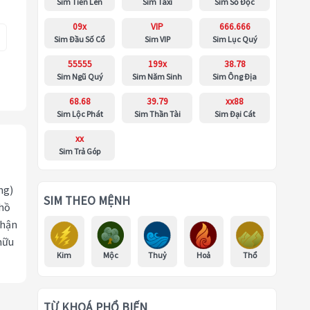
Sim Tiến Lên
Sim Taxi
Sim Số Độc
09x
VIP
666.666
Sim Đầu Số Cổ
Sim VIP
Sim Lục Quý
55555
199x
38.78
Sim Ngũ Quý
Sim Năm Sinh
Sim Ông Địa
68.68
39.79
xx88
Sim Lộc Phát
Sim Thần Tài
Sim Đại Cát
xx
Sim Trả Góp
ng)
SIM THEO MỆNH
 hồ
nhận
hữu
Kim
Mộc
Thuỷ
Hoả
Thổ
TỪ KHOÁ PHỔ BIẾN