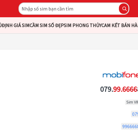
Ủ
ĐỊNH GIÁ SIM
CẦM SIM SỐ ĐẸP
SIM PHONG THỦY
CAM KẾT BÁN H
079.
99.6666
Sim VI
07
996666