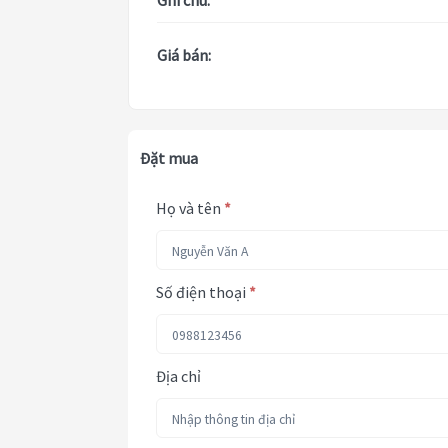
Ghi chú:
Giá bán:
Đặt mua
Họ và tên
*
Số điện thoại
*
Địa chỉ