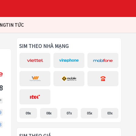
ÀNG
TIN TỨC
SIM THEO NHÀ MẠNG
8
P
9
09x
08x
07x
05x
03x
8