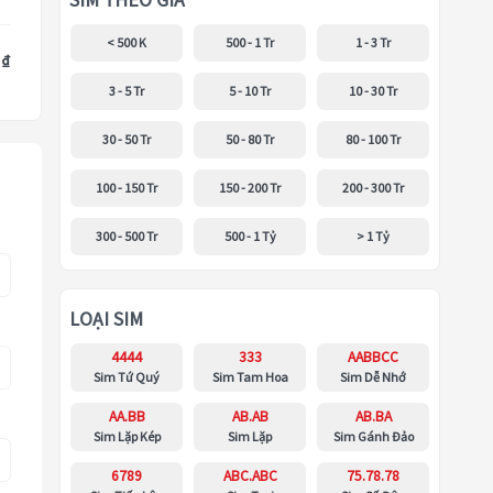
SIM THEO GIÁ
< 500 K
500 - 1 Tr
1 - 3 Tr
 ₫
3 - 5 Tr
5 - 10 Tr
10 - 30 Tr
30 - 50 Tr
50 - 80 Tr
80 - 100 Tr
100 - 150 Tr
150 - 200 Tr
200 - 300 Tr
300 - 500 Tr
500 - 1 Tỷ
> 1 Tỷ
LOẠI SIM
4444
333
AABBCC
Sim Tứ Quý
Sim Tam Hoa
Sim Dễ Nhớ
AA.BB
AB.AB
AB.BA
Sim Lặp Kép
Sim Lặp
Sim Gánh Đảo
6789
ABC.ABC
75.78.78