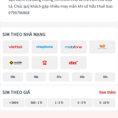
tá. Chúc quý khách gặp nhiều may mắn khi sở hữu thuê bao
0799796868
SIM THEO NHÀ MẠNG
09x
08x
07x
05x
03x
SIM THEO GIÁ
Xem thêm
< 500 K
500 - 1 Tr
1 - 3 Tr
3 - 5 Tr
5 - 10 Tr