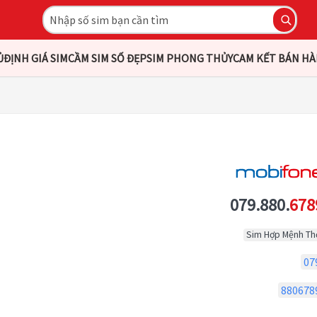
Ủ
ĐỊNH GIÁ SIM
CẦM SIM SỐ ĐẸP
SIM PHONG THỦY
CAM KẾT BÁN H
079.880.
678
Sim Hợp Mệnh Th
07
880678