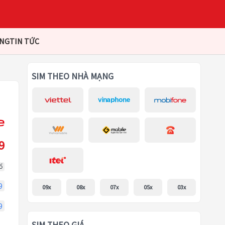
ÀNG
TIN TỨC
SIM THEO NHÀ MẠNG
9
ổ
9
09x
08x
07x
05x
03x
9