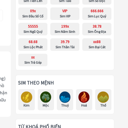
Sim Tiến Lên
Sim Taxi
Sim Số Độc
09x
VIP
666.666
Sim Đầu Số Cổ
Sim VIP
Sim Lục Quý
55555
199x
38.78
Sim Ngũ Quý
Sim Năm Sinh
Sim Ông Địa
68.68
39.79
xx88
Sim Lộc Phát
Sim Thần Tài
Sim Đại Cát
xx
Sim Trả Góp
ng)
SIM THEO MỆNH
 hồ
nhận
hữu
Kim
Mộc
Thuỷ
Hoả
Thổ
TỪ KHOÁ PHỔ BIẾN