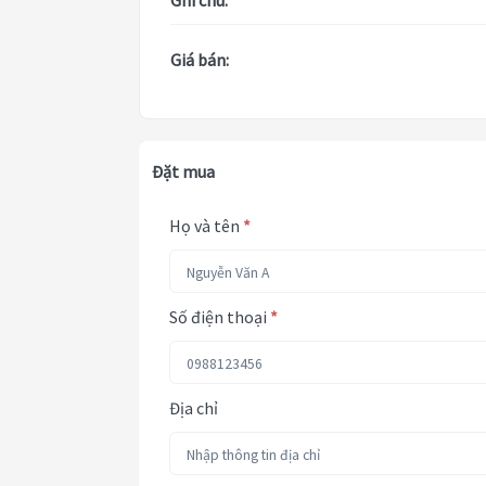
Ghi chú:
Giá bán:
Đặt mua
Họ và tên
*
Số điện thoại
*
Địa chỉ