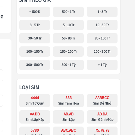
SIM THEO GIÁ
< 500 K
500 - 1 Tr
1 - 3 Tr
 ₫
3 - 5 Tr
5 - 10 Tr
10 - 30 Tr
30 - 50 Tr
50 - 80 Tr
80 - 100 Tr
100 - 150 Tr
150 - 200 Tr
200 - 300 Tr
300 - 500 Tr
500 - 1 Tỷ
> 1 Tỷ
LOẠI SIM
4444
333
AABBCC
Sim Tứ Quý
Sim Tam Hoa
Sim Dễ Nhớ
AA.BB
AB.AB
AB.BA
Sim Lặp Kép
Sim Lặp
Sim Gánh Đảo
6789
ABC.ABC
75.78.78