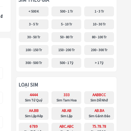
SIM THEO GIÁ
< 500 K
500 - 1 Tr
1 - 3 Tr
 ₫
3 - 5 Tr
5 - 10 Tr
10 - 30 Tr
30 - 50 Tr
50 - 80 Tr
80 - 100 Tr
100 - 150 Tr
150 - 200 Tr
200 - 300 Tr
300 - 500 Tr
500 - 1 Tỷ
> 1 Tỷ
LOẠI SIM
4444
333
AABBCC
Sim Tứ Quý
Sim Tam Hoa
Sim Dễ Nhớ
AA.BB
AB.AB
AB.BA
Sim Lặp Kép
Sim Lặp
Sim Gánh Đảo
6789
ABC.ABC
75.78.78