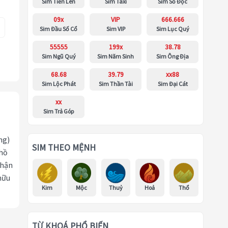
Sim Tiến Lên
Sim Taxi
Sim Số Độc
09x
VIP
666.666
Sim Đầu Số Cổ
Sim VIP
Sim Lục Quý
55555
199x
38.78
Sim Ngũ Quý
Sim Năm Sinh
Sim Ông Địa
68.68
39.79
xx88
Sim Lộc Phát
Sim Thần Tài
Sim Đại Cát
xx
Sim Trả Góp
ng)
SIM THEO MỆNH
 hồ
nhận
hữu
Kim
Mộc
Thuỷ
Hoả
Thổ
TỪ KHOÁ PHỔ BIẾN