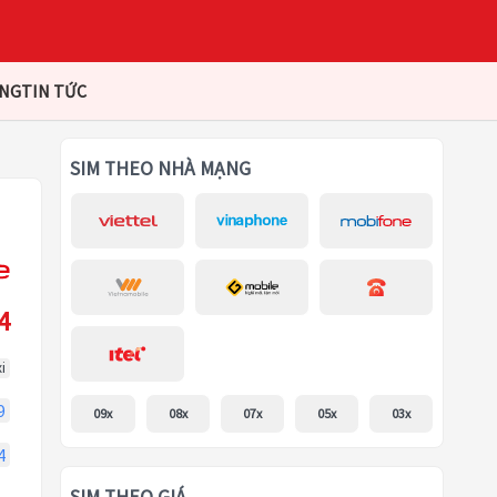
ÀNG
TIN TỨC
SIM THEO NHÀ MẠNG
4
i
9
09x
08x
07x
05x
03x
4