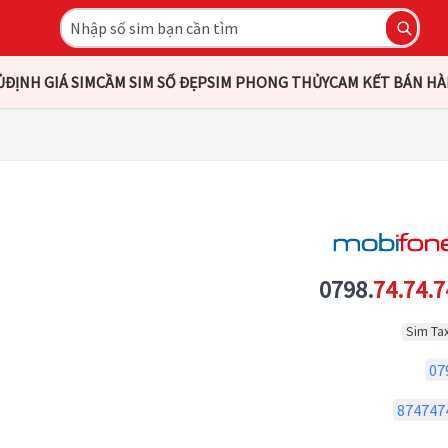
Ủ
ĐỊNH GIÁ SIM
CẦM SIM SỐ ĐẸP
SIM PHONG THỦY
CAM KẾT BÁN H
0798.
74.74.7
Sim Tax
07
874747