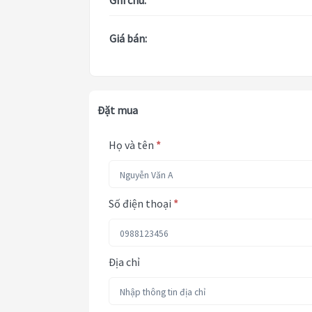
Ghi chú:
Giá bán:
Đặt mua
Họ và tên
*
Số điện thoại
*
Địa chỉ