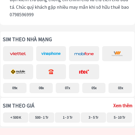
tá. Chúc quý khách gặp nhiều may mắn khi sở hữu thuê bao
0798596999
SIM THEO NHÀ MẠNG
09x
08x
07x
05x
03x
SIM THEO GIÁ
Xem thêm
< 500 K
500 - 1 Tr
1 - 3 Tr
3 - 5 Tr
5 - 10 Tr