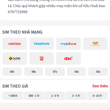
tá. Chúc quý khách gặp nhiều may mắn khi sở hữu thuê bao
0797710999
SIM THEO NHÀ MẠNG
09x
08x
07x
05x
03x
SIM THEO GIÁ
Xem thêm
< 500 K
500 - 1 Tr
1 - 3 Tr
3 - 5 Tr
5 - 10 Tr