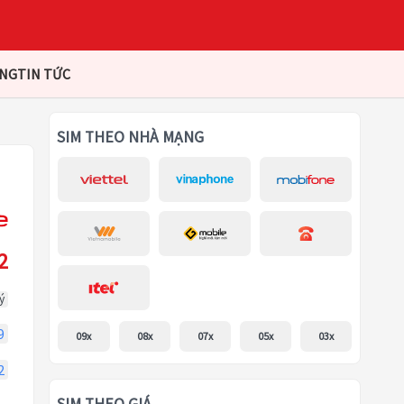
ÀNG
TIN TỨC
SIM THEO NHÀ MẠNG
2
ý
9
09x
08x
07x
05x
03x
2