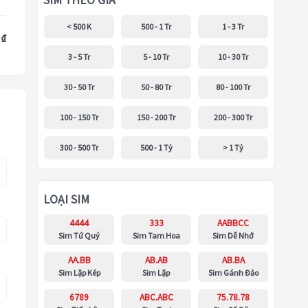
SIM THEO GIÁ
< 500 K
500 - 1 Tr
1 - 3 Tr
 ₫
3 - 5 Tr
5 - 10 Tr
10 - 30 Tr
30 - 50 Tr
50 - 80 Tr
80 - 100 Tr
100 - 150 Tr
150 - 200 Tr
200 - 300 Tr
300 - 500 Tr
500 - 1 Tỷ
> 1 Tỷ
LOẠI SIM
4444
333
AABBCC
Sim Tứ Quý
Sim Tam Hoa
Sim Dễ Nhớ
AA.BB
AB.AB
AB.BA
Sim Lặp Kép
Sim Lặp
Sim Gánh Đảo
6789
ABC.ABC
75.78.78