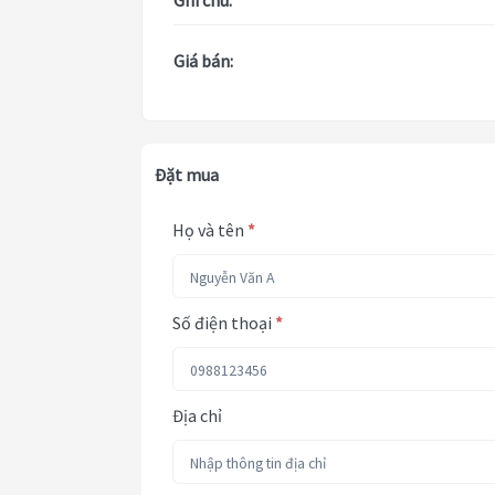
Ghi chú:
Giá bán:
Đặt mua
Họ và tên
*
Số điện thoại
*
Địa chỉ