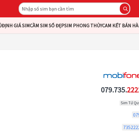
Ủ
ĐỊNH GIÁ SIM
CẦM SIM SỐ ĐẸP
SIM PHONG THỦY
CAM KẾT BÁN H
079.735.
222
Sim Tứ Qu
07
735222