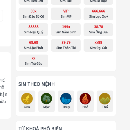
Sim Tiến Lên
Sim Taxi
Sim Số Độc
09x
VIP
666.666
Sim Đầu Số Cổ
Sim VIP
Sim Lục Quý
55555
199x
38.78
Sim Ngũ Quý
Sim Năm Sinh
Sim Ông Địa
68.68
39.79
xx88
Sim Lộc Phát
Sim Thần Tài
Sim Đại Cát
xx
Sim Trả Góp
ng)
SIM THEO MỆNH
 hồ
nhận
hữu
Kim
Mộc
Thuỷ
Hoả
Thổ
TỪ KHOÁ PHỔ BIẾN