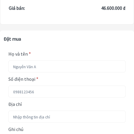
Giá bán:
46.600.000 ₫
Đặt mua
Họ và tên
*
Số điện thoại
*
Địa chỉ
Ghi chú