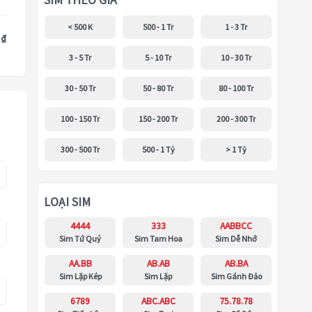
SIM THEO GIÁ
< 500 K
500 - 1 Tr
1 - 3 Tr
 ₫
3 - 5 Tr
5 - 10 Tr
10 - 30 Tr
30 - 50 Tr
50 - 80 Tr
80 - 100 Tr
100 - 150 Tr
150 - 200 Tr
200 - 300 Tr
300 - 500 Tr
500 - 1 Tỷ
> 1 Tỷ
LOẠI SIM
4444
333
AABBCC
Sim Tứ Quý
Sim Tam Hoa
Sim Dễ Nhớ
AA.BB
AB.AB
AB.BA
Sim Lặp Kép
Sim Lặp
Sim Gánh Đảo
6789
ABC.ABC
75.78.78