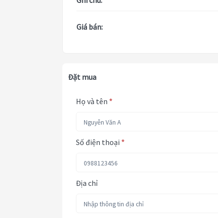
Ghi chú:
Giá bán:
Đặt mua
Họ và tên
*
Số điện thoại
*
Địa chỉ