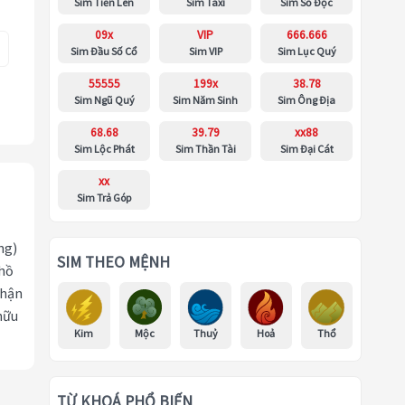
Sim Tiến Lên
Sim Taxi
Sim Số Độc
09x
VIP
666.666
Sim Đầu Số Cổ
Sim VIP
Sim Lục Quý
55555
199x
38.78
Sim Ngũ Quý
Sim Năm Sinh
Sim Ông Địa
68.68
39.79
xx88
Sim Lộc Phát
Sim Thần Tài
Sim Đại Cát
xx
Sim Trả Góp
ng)
SIM THEO MỆNH
 hồ
nhận
hữu
Kim
Mộc
Thuỷ
Hoả
Thổ
TỪ KHOÁ PHỔ BIẾN