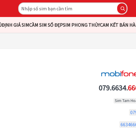
Ủ
ĐỊNH GIÁ SIM
CẦM SIM SỐ ĐẸP
SIM PHONG THỦY
CAM KẾT BÁN H
079.6634.
66
Sim Tam Ho
07
663466