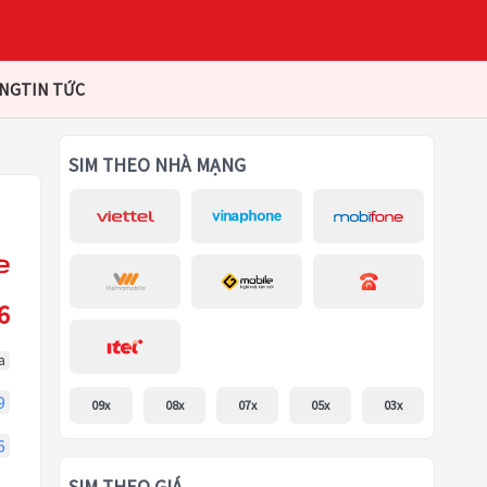
ÀNG
TIN TỨC
SIM THEO NHÀ MẠNG
6
a
9
09x
08x
07x
05x
03x
6