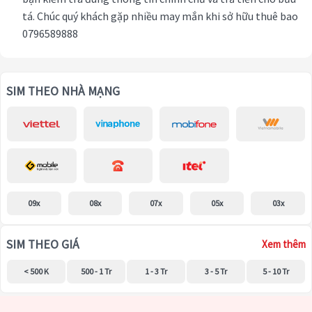
tá. Chúc quý khách gặp nhiều may mắn khi sở hữu thuê bao
0796589888
SIM THEO NHÀ MẠNG
09x
08x
07x
05x
03x
SIM THEO GIÁ
Xem thêm
< 500 K
500 - 1 Tr
1 - 3 Tr
3 - 5 Tr
5 - 10 Tr