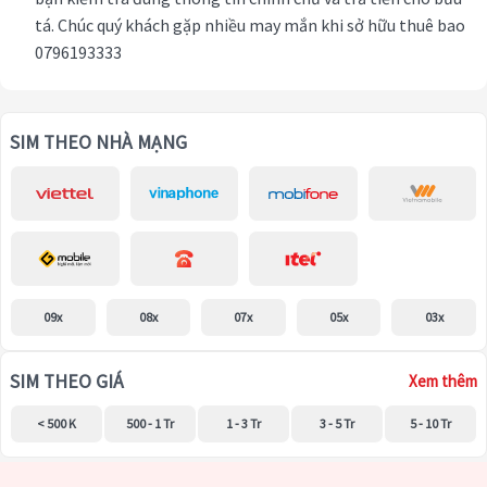
tá. Chúc quý khách gặp nhiều may mắn khi sở hữu thuê bao
0796193333
SIM THEO NHÀ MẠNG
09x
08x
07x
05x
03x
SIM THEO GIÁ
Xem thêm
< 500 K
500 - 1 Tr
1 - 3 Tr
3 - 5 Tr
5 - 10 Tr