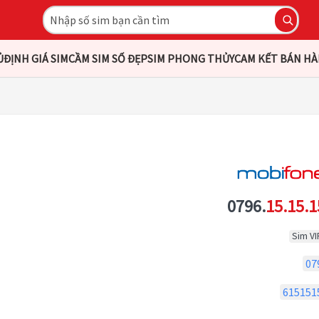
Ủ
ĐỊNH GIÁ SIM
CẦM SIM SỐ ĐẸP
SIM PHONG THỦY
CAM KẾT BÁN H
0796.
15.15.1
Sim VI
07
615151