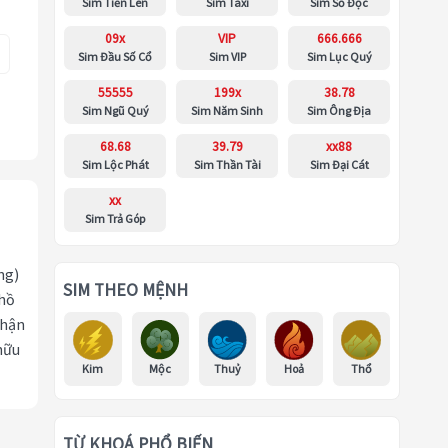
Sim Tiến Lên
Sim Taxi
Sim Số Độc
09x
VIP
666.666
Sim Đầu Số Cổ
Sim VIP
Sim Lục Quý
55555
199x
38.78
Sim Ngũ Quý
Sim Năm Sinh
Sim Ông Địa
68.68
39.79
xx88
Sim Lộc Phát
Sim Thần Tài
Sim Đại Cát
xx
Sim Trả Góp
ng)
SIM THEO MỆNH
 hồ
nhận
hữu
Kim
Mộc
Thuỷ
Hoả
Thổ
TỪ KHOÁ PHỔ BIẾN