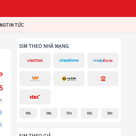
ÀNG
TIN TỨC
SIM THEO NHÀ MẠNG
5
P
9
09x
08x
07x
05x
03x
5