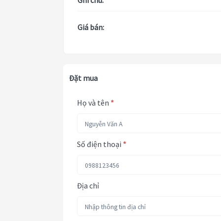
Ghi chú:
Giá bán:
Đặt mua
Họ và tên
*
Số điện thoại
*
Địa chỉ