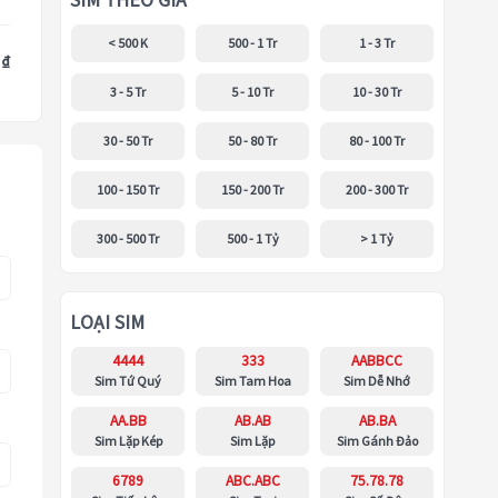
SIM THEO GIÁ
< 500 K
500 - 1 Tr
1 - 3 Tr
 ₫
3 - 5 Tr
5 - 10 Tr
10 - 30 Tr
30 - 50 Tr
50 - 80 Tr
80 - 100 Tr
100 - 150 Tr
150 - 200 Tr
200 - 300 Tr
300 - 500 Tr
500 - 1 Tỷ
> 1 Tỷ
LOẠI SIM
4444
333
AABBCC
Sim Tứ Quý
Sim Tam Hoa
Sim Dễ Nhớ
AA.BB
AB.AB
AB.BA
Sim Lặp Kép
Sim Lặp
Sim Gánh Đảo
6789
ABC.ABC
75.78.78