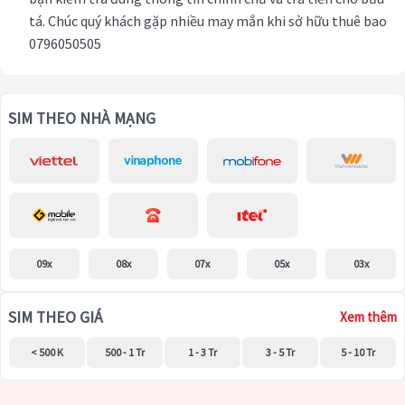
tá. Chúc quý khách gặp nhiều may mắn khi sở hữu thuê bao
0796050505
SIM THEO NHÀ MẠNG
09x
08x
07x
05x
03x
SIM THEO GIÁ
Xem thêm
< 500 K
500 - 1 Tr
1 - 3 Tr
3 - 5 Tr
5 - 10 Tr