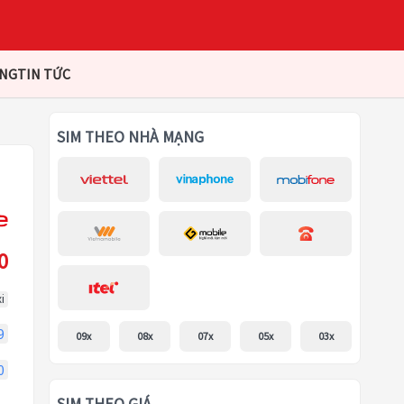
ÀNG
TIN TỨC
SIM THEO NHÀ MẠNG
0
i
9
09x
08x
07x
05x
03x
0