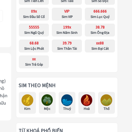
Sim Tiến Lên
Sim Taxi
Sim Số Độc
09x
VIP
666.666
Sim Đầu Số Cổ
Sim VIP
Sim Lục Quý
55555
199x
38.78
Sim Ngũ Quý
Sim Năm Sinh
Sim Ông Địa
68.68
39.79
xx88
Sim Lộc Phát
Sim Thần Tài
Sim Đại Cát
xx
Sim Trả Góp
ng)
SIM THEO MỆNH
 hồ
nhận
hữu
Kim
Mộc
Thuỷ
Hoả
Thổ
TỪ KHOÁ PHỔ BIẾN