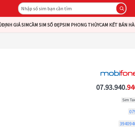
Ủ
ĐỊNH GIÁ SIM
CẦM SIM SỐ ĐẸP
SIM PHONG THỦY
CAM KẾT BÁN H
07.93.940.
94
Sim Tax
07
394094