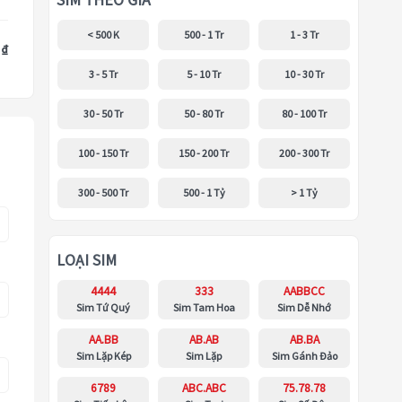
SIM THEO GIÁ
< 500 K
500 - 1 Tr
1 - 3 Tr
 ₫
3 - 5 Tr
5 - 10 Tr
10 - 30 Tr
30 - 50 Tr
50 - 80 Tr
80 - 100 Tr
100 - 150 Tr
150 - 200 Tr
200 - 300 Tr
300 - 500 Tr
500 - 1 Tỷ
> 1 Tỷ
LOẠI SIM
4444
333
AABBCC
Sim Tứ Quý
Sim Tam Hoa
Sim Dễ Nhớ
AA.BB
AB.AB
AB.BA
Sim Lặp Kép
Sim Lặp
Sim Gánh Đảo
6789
ABC.ABC
75.78.78