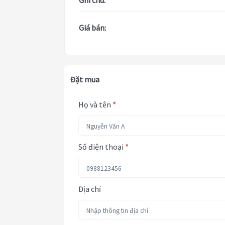
Ghi chú:
Giá bán:
Đặt mua
Họ và tên
*
Số điện thoại
*
Địa chỉ