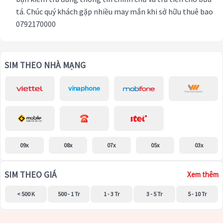
tá. Chúc quý khách gặp nhiều may mắn khi sở hữu thuê bao
0792170000
SIM THEO NHÀ MẠNG
09x
08x
07x
05x
03x
SIM THEO GIÁ
Xem thêm
< 500 K
500 - 1 Tr
1 - 3 Tr
3 - 5 Tr
5 - 10 Tr